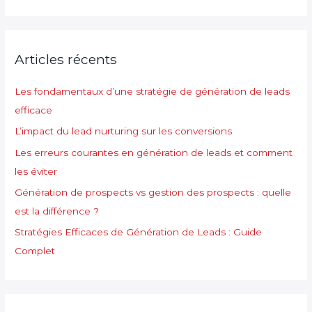
c
h
e
Articles récents
r
c
Les fondamentaux d’une stratégie de génération de leads
h
efficace
e
L’impact du lead nurturing sur les conversions
r
Les erreurs courantes en génération de leads et comment
les éviter
:
Génération de prospects vs gestion des prospects : quelle
est la différence ?
Stratégies Efficaces de Génération de Leads : Guide
Complet