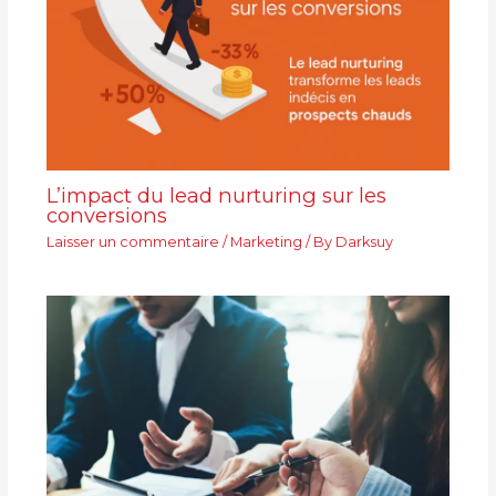
L’impact du lead nurturing sur les
conversions
Laisser un commentaire
/
Marketing
/ By
Darksuy